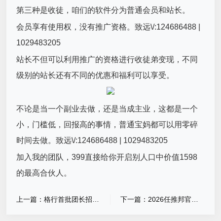
第三种是收徒，咱们的软件分为普通会员和站长。
会员享有使用权，没有推广资格。致远\/:124686488 |
1029483205
站长不但可以利用推广的资格进行收徒弟变现，不同
级别的站长还有不同的优惠和福利可以享受。
不论是当一个副业去做，还是当成主业，这都是一个
小，门槛低，回报高的事情，普通宝妈都可以用零碎
时间去做。致远\/:124686488 | 1029483205
加入我的团队，399直接给你开启别人口中价值1598
的最高合伙人。
上一篇：格行首批团长招募，零囤货零风险，流量管道收益躺赚长期红利
下一篇：2026任推邦官方邀请码详解，永久通用顶码解锁全部推广权益