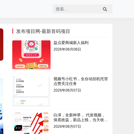
发布项目网-最新首码项目
益点爱商城新人福利
2026年08月08日
视频号小红书，全自动挂机托管
点赞关注任务
2026年08月07日
白泽，全新种草， 代发视频，
保底收益，新品上线，当天收益
p5批量投稿平台
优质甲方
推荐
推荐
几十米
2026年08月07日