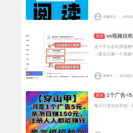
/
必赚项目
首码项
vx视频挂
置顶
这个平台是利用视频
（要先注册一个视频
/
视频号
首码项目
1个广告=
置顶
每天只需动动手指，