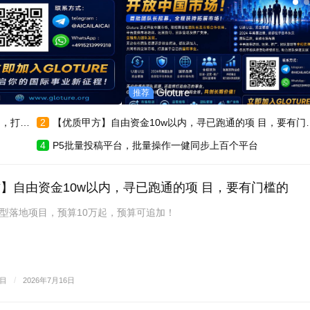
目网
优质甲方
Gloture
推荐
推荐
国际事业
2
【优质甲方】自由资金10w以内，寻已跑通的项 目，要有门槛的
4
P5批量投稿平台，批量操作一健同步上百个平台
】自由资金10w以内，寻已跑通的项 目，要有门槛的
成型落地项目，预算10万起，预算可追加！
/
目
2026年7月16日