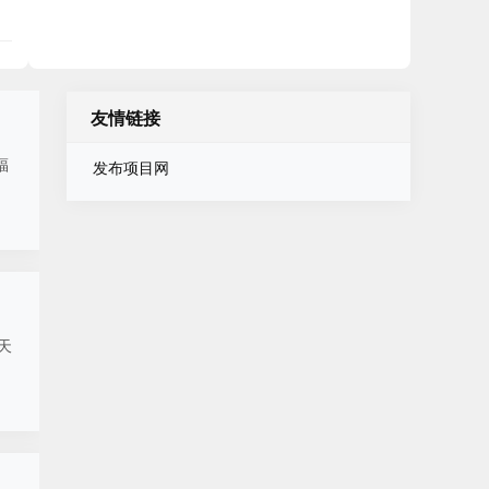
友情链接
福
发布项目网
天