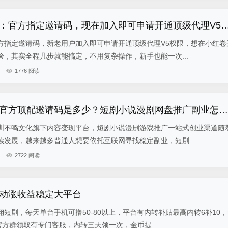
小红卷注册全流程：官方指定邀请码，现在加入即可申请开通
方指定邀请码，新老用户加入即可申请开通顶级代理V5权限，想在小红卷
，其实全程几步就能搞定，不用复杂操作，新手也能一次...
1776 阅读
右豹APP正规吗？官方顶配邀请码是多少？短剧小说漫剧网盘推广副业怎么做
圳不鸣文化旗下内容变现平台，短剧小说漫剧游戏推广一站式创业渠道随
发展，越来越多普通人想要依托互联网寻找稳定副业，短剧...
2722 阅读
动涨收益稳定大平台
短剧，每天单台手机可撸50-80以上，平台有内转补贴最高内转6补10
官方群领取有专门客服，内转三天领一次，金币提...