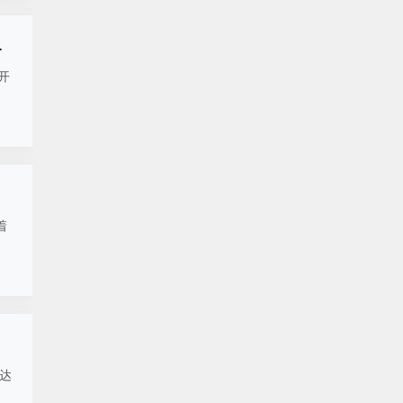
顶级代理V5权限
开
着
，达