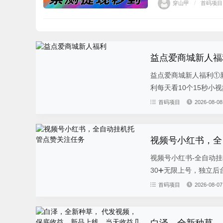
/
穿山甲
首码项目
益点爱商城新人福
益点爱商城新人福利①新
利每天看10个15秒小视
首码项目
2026-08-08
视频号小红书，全
视频号小红书-全自动
30➕无限上号，独立后
首码项目
2026-08-07