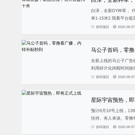
白泽，全新种草，
白泽，全新DY种草， 
单1-15米2.我看平台
首码项目
2026-08-07
马公子首码，零撸
全新上线的马公子广告
利用碎片化闲暇时间操作
首码项目
2026-08-07
星际宇宙预热，即
预计8月10号上线，13
扶持。有人来谈。零撸每
首码项目
2026-08-07