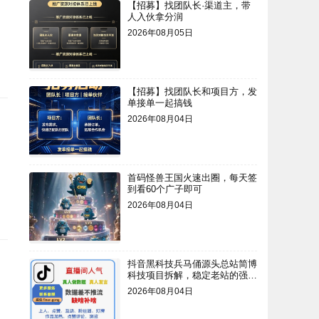
【招募】找团队长·渠道主，带
人入伙拿分润
2026年08月05日
【招募】找团队长和项目方，发
单接单一起搞钱
2026年08月04日
首码怪兽王国火速出圈，每天签
到看60个广子即可
2026年08月04日
抖音黑科技兵马俑源头总站简博
科技项目拆解，稳定老站的强力
推荐
2026年08月04日