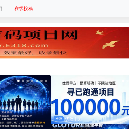
目
在线投稿
投稿平台
优质甲方
推荐