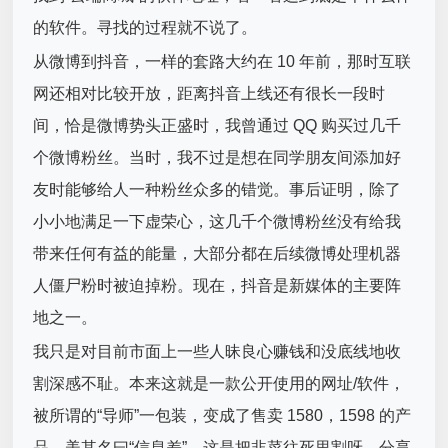
的软件。寻找的过程就不说了。
从微博到抖音，一样的套路大约在 10 年前，那时互联
网还相对比较开放，距离抖音上线还有很长一段时
间，恰是微博势头正盛时，我曾通过 QQ 购买过几千
个微博粉丝。当时，我不过是想在同学朋友间添加好
友时能够给人一种粉丝众多的错觉。事后证明，除了
小小地满足一下虚荣心，这几千个微博粉丝没有给我
带来任何有益的能量，大部分都在后续微博处理机器
人僵尸粉时被迫掉粉。现在，抖音是新媒体的主要阵
地之一。
我只是对目前市面上一些人昧良心赚钱和没底线地收
割深感不耻。本来这就是一款公开使用的网址/软件，
被所谓的“导师”一包装，变成了售卖 1580，1598 的产
品，美其名曰“信息差”，这是把韭菜往死里割呀。分享