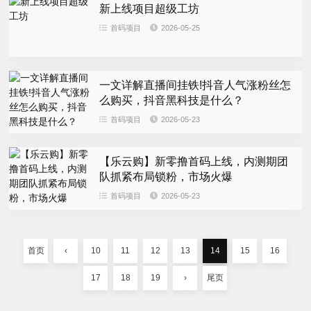
新上线项目超级工坊
首码项目
2026-05-25
一文详解直播间挂铁!抖音人气涨粉丝怎
么购买，抖音黑科技是什么？
首码项目
2026-05-23
【乐云购】新零撸首码上线，内测期团
队抓紧布局锁粉，市场火爆
首码项目
2026-05-23
首页
‹
10
11
12
13
14
15
16
17
18
19
›
尾页