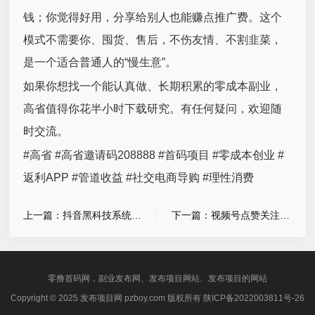
钱；你觉得好用，分享给别人也能赚点推广费。这个
模式不需要你、囤货、售后，不伤友情、不割韭菜，
是一个适合普通人的“慢生意”。
如果你想找一个能认真做、长期积累的零成本副业，
高省值得你花半小时下载研究。有任何疑问，欢迎随
时交流。
#高省 #高省邀请码208888 #首码项目 #零成本创业 #
返利APP #管道收益 #社交电商导购 #理性消费
上一篇：抖音黑科技系统，一分钟让你全面了解抖音黑科技直播间挂铁涨粉丝软件！
下一篇：视频号点赞关注手动单，一斗米旗下最新平台！
零撸首码网，副业发布网、发布项目网站、发布项目的网站
Copyright © 2025 发布项目网 pzboy.com 版权所有
陕ICP备2022003811号-26