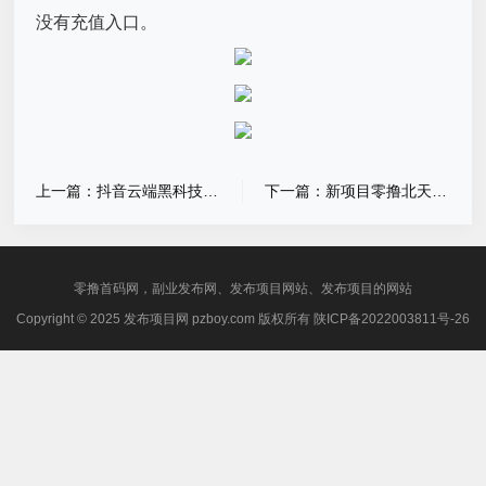
没有充值入口。
上一篇：抖音云端黑科技新玩法，普通人零门槛入局，轻松收益
下一篇：新项目零撸北天极撸广告
零撸首码网，副业发布网、发布项目网站、发布项目的网站
Copyright © 2025 发布项目网 pzboy.com 版权所有
陕ICP备2022003811号-26