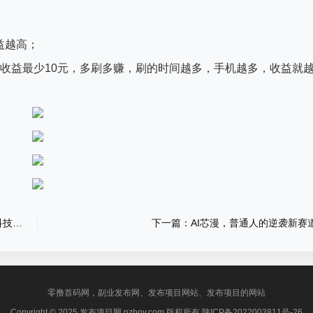
益越高；
天收益最少10元，多刷多赚，刷的时间越多，手机越多，收益就
上一篇：玩抖音你缺的是方法，很多人都不知道这款黑科技兵马俑软件，快手涨粉丝挂铁软件平台
下一篇：AI芯漫，普通人的逆袭新赛
零撸首码网，副业发布网、发布项目网站、发布项目的网站
Copyright © 2025 发布项目网 pzboy.com 版权所有
陕ICP备2022003811号-26