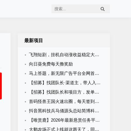
最新项目
飞翔短剧，挂机自动涨收益稳定大平台
向日葵免费每天撸奖励
马上答题，新无限广告平台全网首发，官方一手直招顶级代理，待遇拉满
【招募】找团队长·渠道主，带人入伙拿分润
【招募】找团队长和项目方，发单接单一起搞钱
首码怪兽王国火速出圈，每天签到看60个广子即可
抖音黑科技兵马俑源头总站简博科技项目拆解，稳定老站的强力推荐
【唯赏鹿】2026年最新悬赏任务平台，任务多用户多，适合发布悬赏任务或者接单赚赏金
大鹅农场正式上线就这两天了，同步一下最新信息