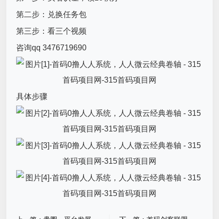
第二步：兑换任务包
第三步：看三个视频
咨询qq 3476719690
具体步骤