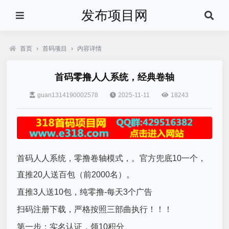
发布项目网
首页
›
首码项目
›
内容详情
首码零撸人人系统，经典卷轴
guan1314190002578
2025-11-11
18243
首码人人系统，零撸卷轴模式，。官方兜底10一个，
直推20人送百包（前2000名）。
直推3人送10包，纯零撸-每天3个广告
扫码注册下载，严格按照三部曲执行！！！
第一步：实名认证，领10积分